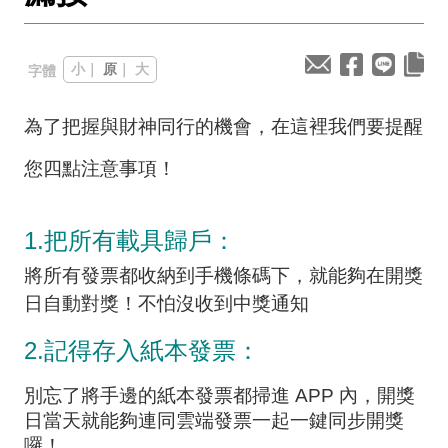
小
｜
原
｜
大
字體
為了把握與財神同行的機會，在這裡我們要提醒
您四點注意事項！
1.把所有載具歸戶：
將所有發票都收納到手機條碼下，就能夠在開獎
日自動對獎！不怕沒收到中獎通知
2.記得存入紙本發票：
別忘了將手邊的紙本發票都掃進 APP 內，開獎
日當天就能夠連同雲端發票一起一鍵同步開獎
囉！