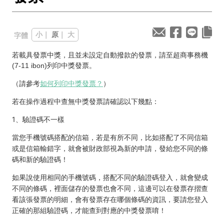
小
｜
原
｜
大
字體
若載具發票中獎，且並未設定自動撥款的發票，請至超商事務機
(7-11 ibon)列印中獎發票。
（請參考
如何列印中獎發票？
）
若在操作過程中查無中獎發票請確認以下幾點：
1、驗證碼不一樣
當您手機號碼搭配的信箱，若是有所不同，比如搭配了不同信箱
或是信箱輸錯字，就會被財政部視為新的申請，發給您不同的條
碼和新的驗證碼！
如果說使用相同的手機號碼，搭配不同的驗證碼登入，就會變成
不同的條碼，裡面儲存的發票也會不同，這邊可以在發票存摺查
看該張發票的明細，會有發票存在哪個條碼的資訊，要請您登入
正確的那組驗證碼，才能查到對應的中獎發票唷
！