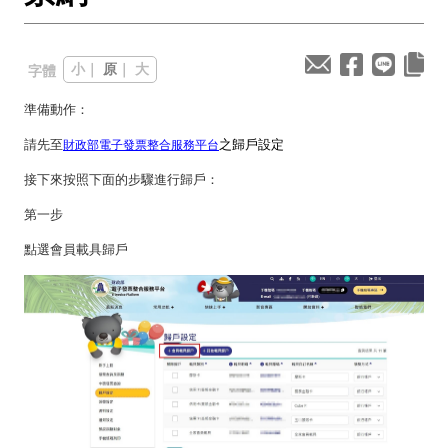
小
｜
原
｜
大
字體
準備動作：
請
先至
之歸戶設定
財政部電子發票整合服務平台
接下來按照下面的步驟進行歸戶：
第一步
點選會員載具歸戶