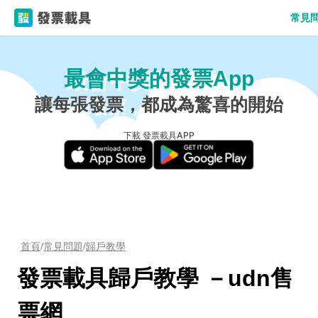
常見
最會中獎的發票App
讓每張發票，都成為驚喜的開始
下載 發票載具APP
首頁
/
常見問題
/
歸戶教學
發票載具歸戶教學 －udn售
票網