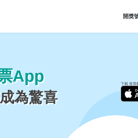
開獎
票App
下載 發票
成為驚喜