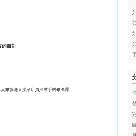
-
方的自訂
示桌布就能直接給店員掃描手機條碼囉！