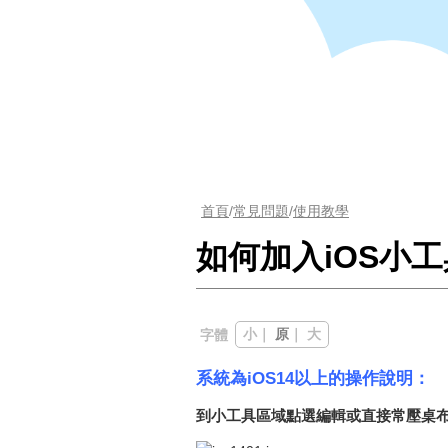
首頁
/
常見問題
/
使用教學
如何加入iOS小工具
小
｜
原
｜
大
字體
系統為iOS14以上的操作說明：
到小工具區域點選編輯或直接常壓桌布