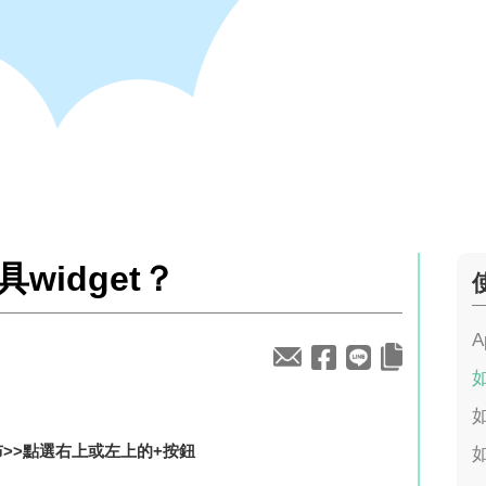
widget？
A
如
如
>>點選右上或左上的+按鈕